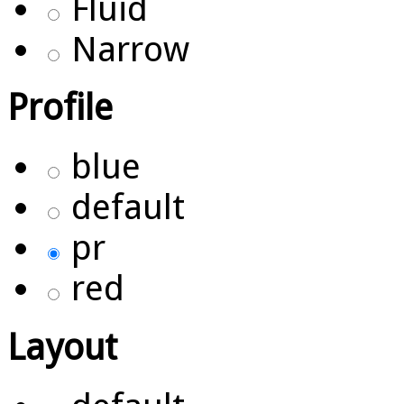
Fluid
Narrow
Profile
blue
default
pr
red
Layout