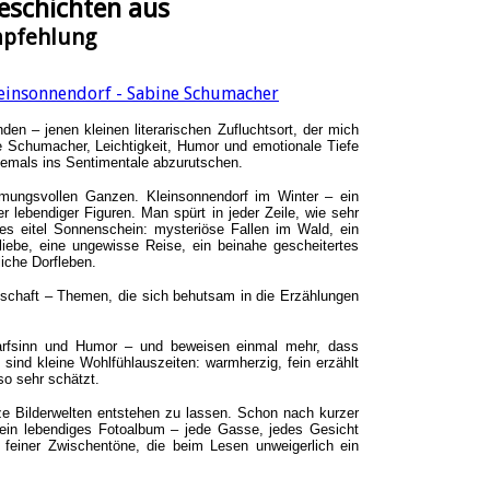
geschichten aus
pfehlung
en – jenen kleinen literarischen Zufluchtsort, der mich
 Schumacher, Leichtigkeit, Humor und emotionale Tiefe
jemals ins Sentimentale abzurutschen.
mungsvollen Ganzen. Kleinsonnendorf im Winter – ein
r lebendiger Figuren. Man spürt in jeder Zeile, wie sehr
alles eitel Sonnenschein: mysteriöse Fallen im Wald, ein
iebe, eine ungewisse Reise, ein beinahe gescheitertes
iche Dorfleben.
schaft – Themen, die sich behutsam in die Erzählungen
charfsinn und Humor – und beweisen einmal mehr, dass
 sind kleine Wohlfühlauszeiten: warmherzig, fein erzählt
so sehr schätzt.
e Bilderwelten entstehen zu lassen. Schon nach kurzer
h ein lebendiges Fotoalbum – jede Gasse, jedes Gesicht
er feiner Zwischentöne, die beim Lesen unweigerlich ein