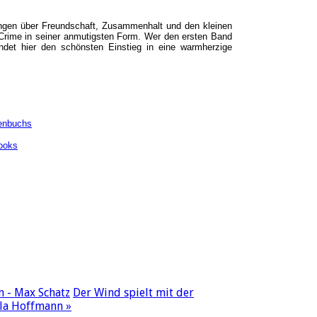
ungen über Freundschaft, Zusammenhalt und den kleinen
Crime in seiner anmutigsten Form. Wer den ersten Band
indet hier den schönsten Einstieg in eine warmherzige
enbuchs
ooks
 - Max Schatz
Der Wind spielt mit der
ola Hoffmann »