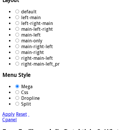
Layout
default
left-main
left-right-main
main-left-right
main-left
main-only
main-right-left
main-right
right-main-left
right-main-left_pr
Menu Style
Mega
Css
Dropline
Split
Apply
Reset
Cpanel