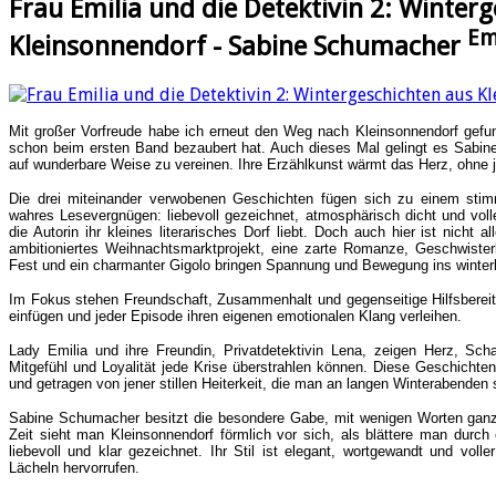
Frau Emilia und die Detektivin 2: Winter
Em
Kleinsonnendorf - Sabine Schumacher
Mit großer Vorfreude habe ich erneut den Weg nach Kleinsonnendorf gefund
schon beim ersten Band bezaubert hat. Auch dieses Mal gelingt es Sabine
auf wunderbare Weise zu vereinen. Ihre Erzählkunst wärmt das Herz, ohne 
Die drei miteinander verwobenen Geschichten fügen sich zu einem stim
wahres Lesevergnügen: liebevoll gezeichnet, atmosphärisch dicht und volle
die Autorin ihr kleines literarisches Dorf liebt. Doch auch hier ist nicht 
ambitioniertes Weihnachtsmarktprojekt, eine zarte Romanze, Geschwisterl
Fest und ein charmanter Gigolo bringen Spannung und Bewegung ins winterl
Im Fokus stehen Freundschaft, Zusammenhalt und gegenseitige Hilfsbereit
einfügen und jeder Episode ihren eigenen emotionalen Klang verleihen.
Lady Emilia und ihre Freundin, Privatdetektivin Lena, zeigen Herz, S
Mitgefühl und Loyalität jede Krise überstrahlen können. Diese Geschichten
und getragen von jener stillen Heiterkeit, die man an langen Winterabenden 
Sabine Schumacher besitzt die besondere Gabe, mit wenigen Worten ganz
Zeit sieht man Kleinsonnendorf förmlich vor sich, als blättere man durc
liebevoll und klar gezeichnet. Ihr Stil ist elegant, wortgewandt und voll
Lächeln hervorrufen.