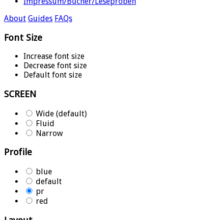
Impressum/Bücher/Leseproben
About
Guides
FAQs
Font Size
Increase font size
Decrease font size
Default font size
SCREEN
Wide (default)
Fluid
Narrow
Profile
blue
default
pr
red