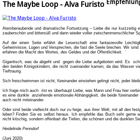
Empfehlun
The Maybe Loop - Alva Furisto
Atemberaubende und dramatische Fortsetzung – Liebe die nur kurzzeitig ei
zauberschön und bittersüß und dann wieder voller zwischenmenschlicher 
Auf der einen Seite erfährt die Leserschaft eine fantasievolle Leicht
Geheimnisse, Lügen und Versprechen, die fast die Seele brechen. Wir sind m
erfahren die Macht des Wortes, des Geldes und der Öffentlichkeit. ´
Gigantisch, was da abgeht und gegen die Liebe aufgeboten wird. Es schei
den beiden Königskindern, die nicht zueinander kamen, da das Wasser vie
Tieftraurig.
Sich freischwimmen ist nicht, füreinander einstehen gelingt nicht, jeder blei
Ich frage mich auch: ›Ist es überhaupt Liebe, was Mann und Frau hier verbin
es eine dunkle anziehende emotionale Abhängigkeit, die beide füreinander
auch nicht miteinander.
Oder sind beide vielleicht doch nur zu feige, aus ihrer Welt, mit all den 
leben? Finden Sie es selbst heraus.
Ich empfehle das Buch sehr
gerne w
nicht kitschig, sondern offenbart die Tiefen, die schönen und die dunklen 
Heidelinde Penndorf
(Juni 2020)