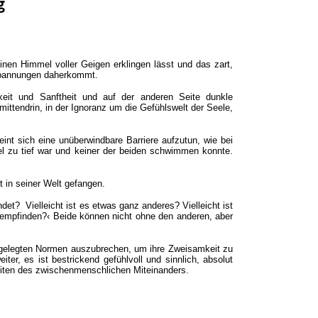
g
nen Himmel voller Geigen erklingen lässt und das zart,
Spannungen daherkommt.
igkeit und Sanftheit und auf der anderen Seite dunkle
ittendrin, in der Ignoranz um die Gefühlswelt der Seele,
nt sich eine unüberwindbare Barriere aufzutun, wie bei
l zu tief war und keiner der beiden schwimmen konnte.
bt in seiner Welt gefangen.
det? Vielleicht ist es etwas ganz anderes? Vielleicht ist
 empfinden?‹ Beide können nicht ohne den anderen, aber
festgelegten Normen auszubrechen, um ihre Zweisamkeit zu
eiter, es ist bestrickend gefühlvoll und sinnlich, absolut
Seiten des zwischenmenschlichen Miteinanders.