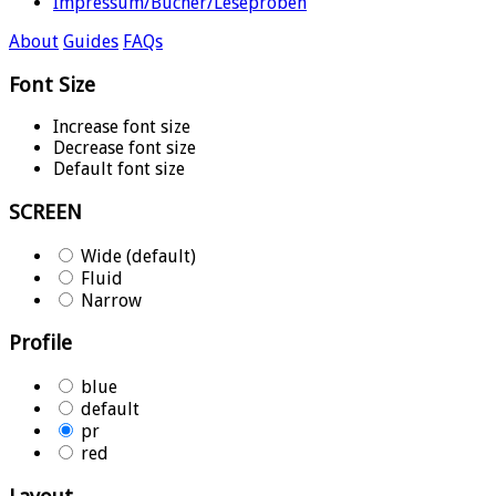
Impressum/Bücher/Leseproben
About
Guides
FAQs
Font Size
Increase font size
Decrease font size
Default font size
SCREEN
Wide (default)
Fluid
Narrow
Profile
blue
default
pr
red