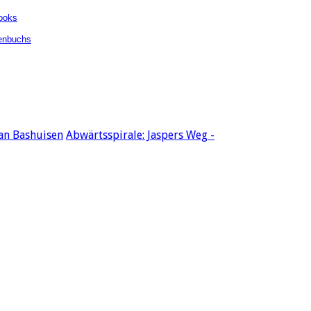
ooks
enbuchs
van Bashuisen
Abwärtsspirale: Jaspers Weg -