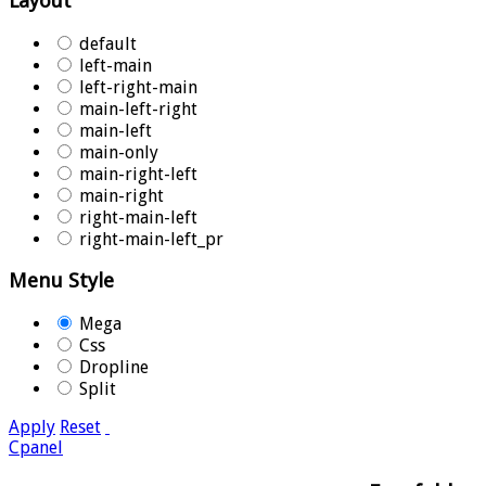
Layout
default
left-main
left-right-main
main-left-right
main-left
main-only
main-right-left
main-right
right-main-left
right-main-left_pr
Menu Style
Mega
Css
Dropline
Split
Apply
Reset
Cpanel