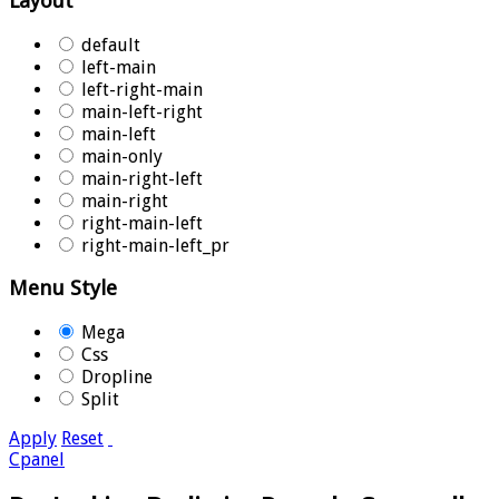
Layout
default
left-main
left-right-main
main-left-right
main-left
main-only
main-right-left
main-right
right-main-left
right-main-left_pr
Menu Style
Mega
Css
Dropline
Split
Apply
Reset
Cpanel