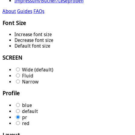
Impressum/Bücher/Leseproben
About
Guides
FAQs
Font Size
Increase font size
Decrease font size
Default font size
SCREEN
Wide (default)
Fluid
Narrow
Profile
blue
default
pr
red