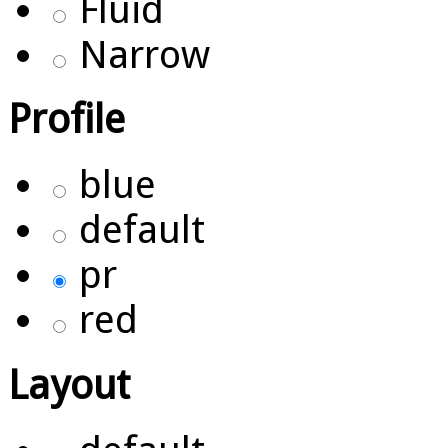
Fluid
Narrow
Profile
blue
default
pr
red
Layout