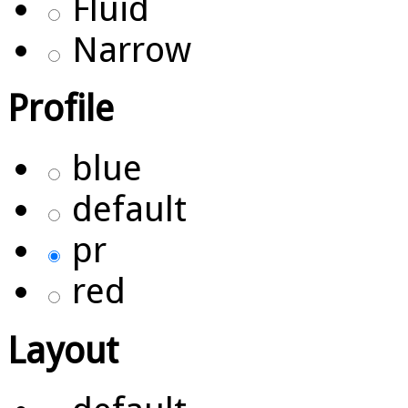
Fluid
Narrow
Profile
blue
default
pr
red
Layout