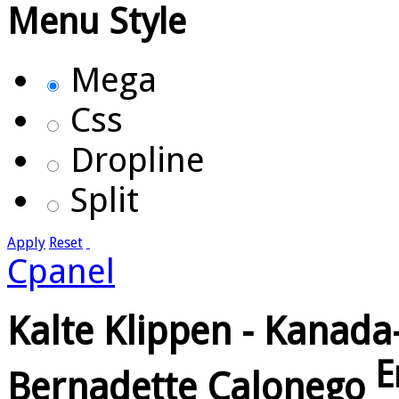
Menu Style
Mega
Css
Dropline
Split
Apply
Reset
Cpanel
Kalte Klippen - Kanada-
E
Bernadette Calonego