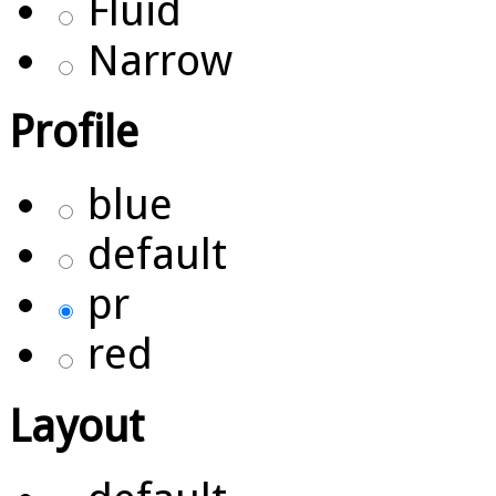
Fluid
Narrow
Profile
blue
default
pr
red
Layout