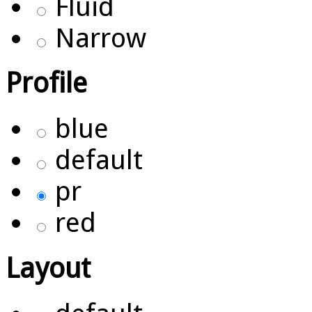
Fluid
Narrow
Profile
blue
default
pr
red
Layout