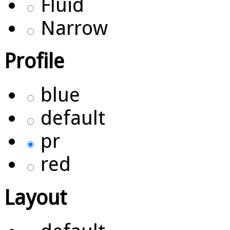
Fluid
Narrow
Profile
blue
default
pr
red
Layout