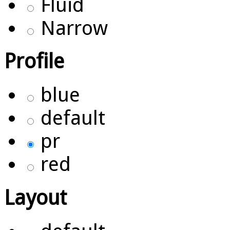
Fluid
Narrow
Profile
blue
default
pr
red
Layout