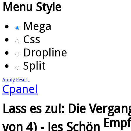
Menu Style
Mega
Css
Dropline
Split
Apply
Reset
Cpanel
Lass es zu!: Die Vergan
Empf
von 4) - Jes Schön