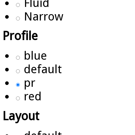
Fluid
Narrow
Profile
blue
default
pr
red
Layout