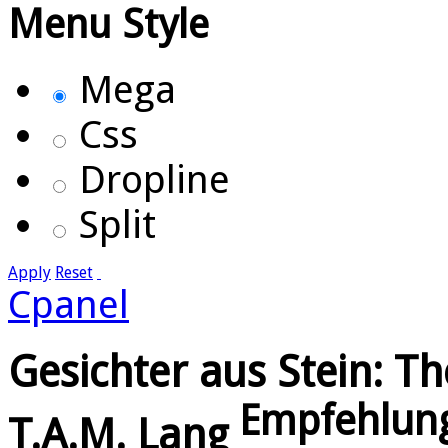
Menu Style
Mega
Css
Dropline
Split
Apply
Reset
Cpanel
Gesichter aus Stein: T
Empfehlun
T.A.M. Lang