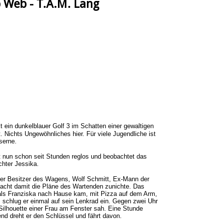
p Web - T.A.M. Lang
 ein dunkelblauer Golf 3 im Schatten einer gewaltigen
 Nichts Ungewöhnliches hier. Für viele Jugendliche ist
serne.
un schon seit Stunden reglos und beobachtet das
hter Jessika.
er Besitzer des Wagens, Wolf Schmitt, Ex-Mann der
macht damit die Pläne des Wartenden zunichte. Das
t als Franziska nach Hause kam, mit Pizza auf dem Arm,
, schlug er einmal auf sein Lenkrad ein. Gegen zwei Uhr
 Silhouette einer Frau am Fenster sah. Eine Stunde
nd dreht er den Schlüssel und fährt davon.