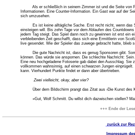
Als er schließlich in seinem Zimmer ist und die Seite von R.A
Informationen. Eine Counter-Information. Ein Gast war auf der Sei
sich umzusehen.
Es ist keine alltägliche Sache. Erst recht nicht, wenn das Sp
einsteigen will. Bis zehn Tage vor dem Ablaufen des Countdowns
jedem Tag steigt. Das Spiel dann noch zu gewinnen ist erst ein
verbleibenden Zeit geschafft, dass sich eine Ermittlerin von Sco
live gesendet. Wie der Spieler das zuwege gebracht hatte, blieb 
Die gute Nachricht ist, dass es genug Sponsoren gibt. Somit 
können. Das würde sie anspornen. Die schlechte Nachricht: Sein
Eine neu hochgeladene Fotoserie gab dabei den Ausschlag. Sie ze
vollkommen wahnsinnig, auf einen schwarzen Jungen einprügelt. M
kann. Vierhundert Punkte findet er dann aber übertrieben.
Zwei vielleicht, okay, aber vier?
Über dem Bildschirm prangt das Zitat aus ›Die Kunst des Kri
»Gut, Wolf Schmitt. Du willst dich dazwischen stellen? Mal
+++ Ende der Les
zurück zur Re
Impressum des