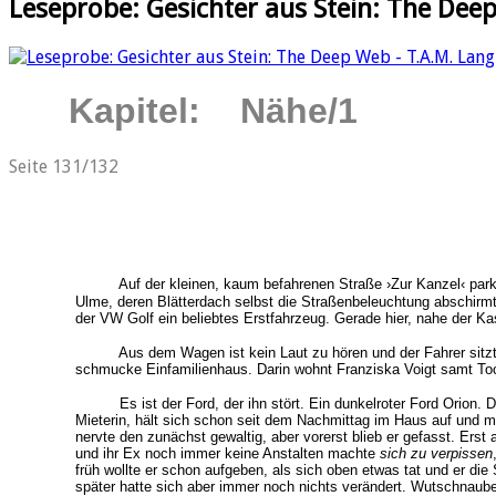
Leseprobe: Gesichter aus Stein: The Dee
Kapitel: Nähe/1
Seite 131/132
Auf der kleinen, kaum befahrenen Straße ›Zur Kanzel‹ parkt
Ulme, deren Blätterdach selbst die Straßenbeleuchtung abschirmt.
der VW Golf ein beliebtes Erstfahrzeug. Gerade hier, nahe der Ka
Aus dem Wagen ist kein Laut zu hören und der Fahrer sitzt n
schmucke Einfamilienhaus. Darin wohnt Franziska Voigt samt Toc
Es ist der Ford, der ihn stört. Ein dunkelroter Ford Orion. D
Mieterin, hält sich schon seit dem Nachmittag im Haus auf und 
nervte den zunächst gewaltig, aber vorerst blieb er gefasst. Ers
und ihr Ex noch immer keine Anstalten machte
sich zu verpissen
früh wollte er schon aufgeben, als sich oben etwas tat und er die
später hatte sich aber immer noch nichts verändert. Wutschnaube