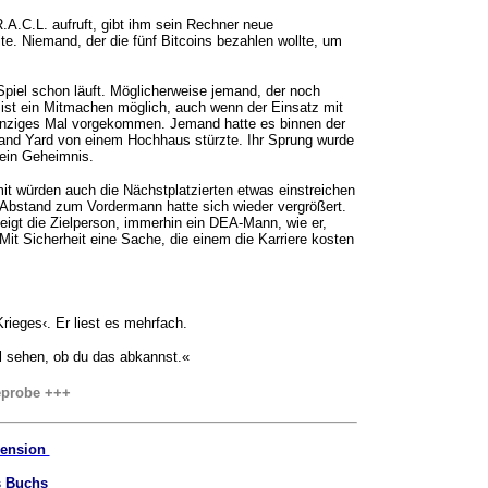
.C.L. aufruft, gibt ihm sein Rechner neue
te. Niemand, der die fünf Bitcoins bezahlen wollte, um
iel schon läuft. Möglicherweise jemand, der noch
 ist ein Mitmachen möglich, auch wenn der Einsatz mit
 einziges Mal vorgekommen. Jemand hatte es binnen der
tland Yard von einem Hochhaus stürzte. Ihr Sprung wurde
sein Geheimnis.
würden auch die Nächstplatzierten etwas einstreichen
 Abstand zum Vordermann hatte sich wieder vergrößert.
igt die Zielperson, immerhin ein DEA-Mann, wie er,
it Sicherheit eine Sache, die einem die Karriere kosten
eges‹. Er liest es mehrfach.
 sehen, ob du das abkannst.«
eprobe +++
zension
 Buchs