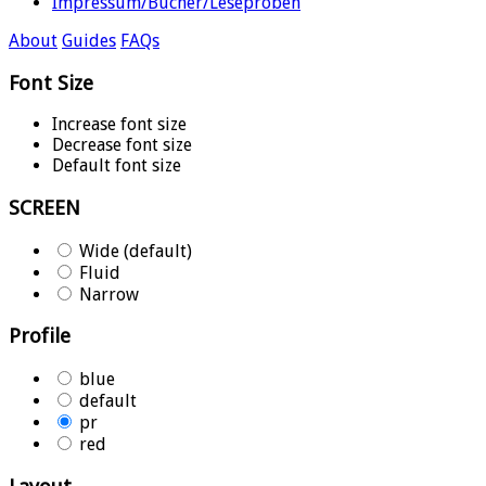
Impressum/Bücher/Leseproben
About
Guides
FAQs
Font Size
Increase font size
Decrease font size
Default font size
SCREEN
Wide (default)
Fluid
Narrow
Profile
blue
default
pr
red