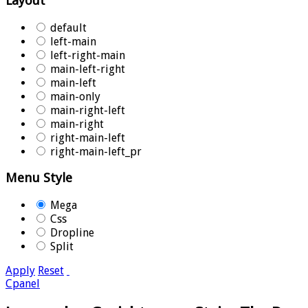
Layout
default
left-main
left-right-main
main-left-right
main-left
main-only
main-right-left
main-right
right-main-left
right-main-left_pr
Menu Style
Mega
Css
Dropline
Split
Apply
Reset
Cpanel