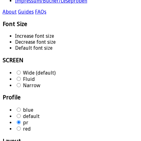
Impressum/Bücher/Leseproben
About
Guides
FAQs
Font Size
Increase font size
Decrease font size
Default font size
SCREEN
Wide (default)
Fluid
Narrow
Profile
blue
default
pr
red