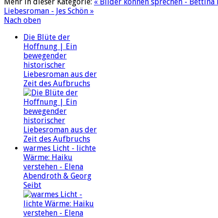
Mehr in dieser Kategorie:
« Bilder können sprechen - Bettina 
Liebesroman - Jes Schön »
Nach oben
Die Blüte der
Hoffnung | Ein
bewegender
historischer
Liebesroman aus der
Zeit des Aufbruchs
warmes Licht - lichte
Wärme: Haiku
verstehen - Elena
Abendroth & Georg
Seibt