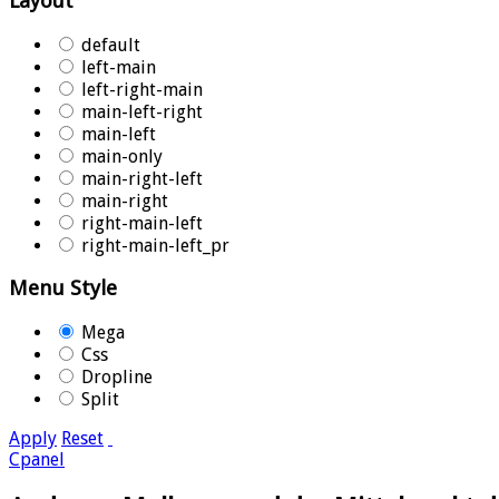
Layout
default
left-main
left-right-main
main-left-right
main-left
main-only
main-right-left
main-right
right-main-left
right-main-left_pr
Menu Style
Mega
Css
Dropline
Split
Apply
Reset
Cpanel