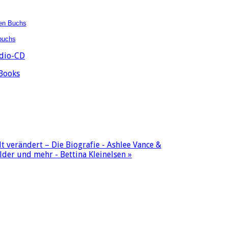
en Buchs
buchs
udio-CD
eBooks
t verändert – Die Biografie - Ashlee Vance &
der und mehr - Bettina Kleinelsen »