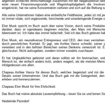
allgemein schlechte Wirtschaftslage zusammen mit der Negativpresse tate
einer neuen Finanzierungsrunde und Wagniskapitalgebern die Insolv
eingeknickt, hat nie seine Konzentration verloren und sich auf die Rettung 
Alle seine Unternehmen haben eine einheitliche Feldtheorie, jedes ist mit 
ist immer vitale, sich ergänzende, forschende und voranbringende Energie
Elon Musk spricht im Buch auch über seine Vision, durch seine Produkt
darüber, dass er irgendwann beginnen möchte, den Mars mit Menschen
lebenswert ist. Ich habe das immer belächelt. Seit ich das Buch gelesen hab
Elon Musk, ein neurodiverser Entrepreneur und CEO, den man verstehen
durch persönlichen Kontakt.
Er jagt, wie Ashlee Vance schreibt, seiner 
verwoben und in den tiefsten Bereichen seines Denkens verwurzelt ist. Er 
gleichzutun. Nicht aufzugeben, sondern immer vorwärts zuschauen.
Er hat Unglaubliches geleistet und daran sollten wir ihn festmachen, u
Mensch ist, der einfach anders tickt, anders reagiert, als die meisten Me
infolgedessen uns allen.
Chapeau Ashlee Vance für dieses Buch, welches begeistert und mir die 
Details seiner Unternehmen. Und das Buch gab mir die Gelegenheit, de
erleben und kennenzulernen.
Chapeau Elon Musk für Ihre Ehrlichkeit.
Das Buch hat meine absolute Leseempfehlung – lesen Sie es und lernen 
Heidelinde Penndorf