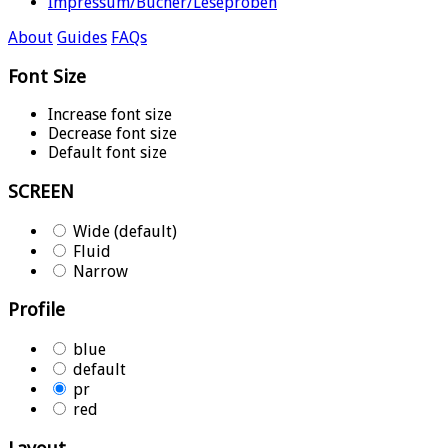
Impressum/Bücher/Leseproben
About
Guides
FAQs
Font Size
Increase font size
Decrease font size
Default font size
SCREEN
Wide (default)
Fluid
Narrow
Profile
blue
default
pr
red