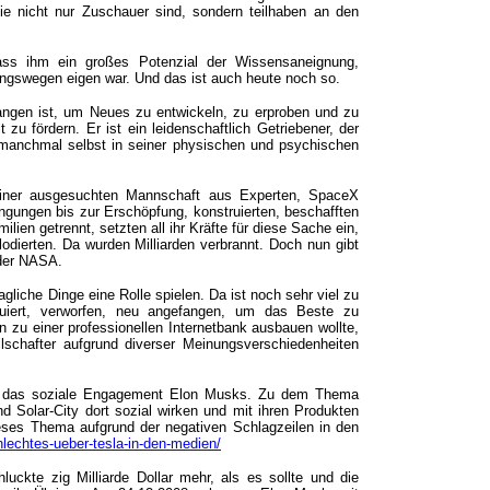
e nicht nur Zuschauer sind, sondern teilhaben an den
ass ihm ein großes Potenzial der Wissensaneignung,
ngswegen eigen war. Und das ist auch heute noch so.
ngen ist, um Neues zu entwickeln, zu erproben und zu
zu fördern. Er ist ein leidenschaftlich Getriebener, der
r manchmal selbst in seiner physischen und psychischen
t einer ausgesuchten Mannschaft aus Experten, SpaceX
dingungen bis zur Erschöpfung, konstruierten, beschafften
lien getrennt, setzten all ihr Kräfte für diese Sache ein,
odierten. Da wurden Milliarden verbrannt. Doch nun gibt
 der NASA.
gliche Dinge eine Rolle spielen. Da ist noch sehr viel zu
ruiert, verworfen, neu angefangen, um das Beste zu
u einer professionellen Internetbank ausbauen wollte,
schafter aufgrund diverser Meinungsverschiedenheiten
sich das soziale Engagement Elon Musks. Zu dem Thema
nd Solar-City dort sozial wirken und mit ihren Produkten
eses Thema aufgrund der negativen Schlagzeilen in den
hlechtes-ueber-tesla-in-den-medien/
ckte zig Milliarde Dollar mehr, als es sollte und die