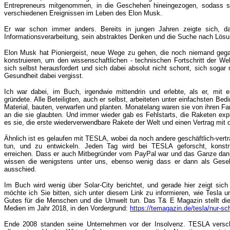
Entrepreneurs mitgenommen, in die Geschehen hineingezogen, sodass si
verschiedenen Ereignissen im Leben des Elon Musk.
Er war schon immer anders. Bereits in jungen Jahren zeigte sich, d
Informationsverarbeitung, sein abstraktes Denken und die Suche nach Lösu
Elon Musk hat Pioniergeist, neue Wege zu gehen, die noch niemand gega
konstruieren, um den wissenschaftlichen - technischen Fortschritt der Welt 
sich selbst herausfordert und sich dabei absolut nicht schont, sich soga
Gesundheit dabei vergisst.
Ich war dabei, im Buch, irgendwie mittendrin und erlebte, als er, mi
gründete. Alle Beteiligten, auch er selbst, arbeiteten unter einfachsten Be
Material, bauten, verwarfen und planten. Monatelang waren sie von ihren Fami
an die sie glaubten. Und immer wieder gab es Fehlstarts, die Raketen expl
es sie, die erste wiederverwendbare Rakete der Welt und einen Vertrag mit
Ähnlich ist es gelaufen mit TESLA, wobei da noch andere geschäftlich-vertra
tun, und zu entwickeln. Jeden Tag wird bei TESLA geforscht, konst
erreichen.
Dass er auch Mitbegründer vom PayPal war und das Ganze dann z
wissen die wenigstens unter uns, ebenso wenig dass er dann als Gesell
ausschied.
Im Buch wird wenig über Solar-City berichtet, und gerade hier zeigt 
möchte ich Sie bitten, sich unter diesem Link zu informieren, wie Tesla u
Gutes für die Menschen und die Umwelt tun. Das T& E Magazin stellt di
Medien im Jahr 2018, in den Vordergrund:
https://temagazin.de/tesla/nur-sc
Ende 2008 standen seine Unternehmen vor der Insolvenz. TESLA verschlu