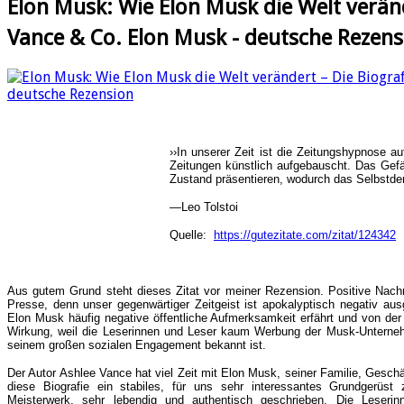
Elon Musk: Wie Elon Musk die Welt veränd
Vance & Co. Elon Musk - deutsche Rezen
››In unserer Zeit ist die Zeitungshypnose 
Zeitungen künstlich aufgebauscht. Das Gefäh
Zustand präsentieren, wodurch das Selbstdenk
―Leo Tolstoi
Quelle:
https://gutezitate.com/zitat/124342
Aus gutem Grund steht dieses Zitat vor meiner Rezension. Positive Nachr
Presse, denn unser gegenwärtiger Zeitgeist ist apokalyptisch negativ aus
Elon Musk häufig negative öffentliche Aufmerksamkeit erfährt und von der 
Wirkung, weil die Leserinnen und Leser kaum Werbung der Musk-Unterne
seinem großen sozialen Engagement bekannt ist.
Der Autor Ashlee Vance hat viel Zeit mit Elon Musk, seiner Familie, Geschä
diese Biografie ein stabiles, für uns sehr interessantes Grundgerüst 
Meisterwerk, sehr lebendig und authentisch geschrieben. Die Leser