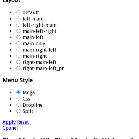
Layout
default
left-main
left-right-main
main-left-right
main-left
main-only
main-right-left
main-right
right-main-left
right-main-left_pr
Menu Style
Mega
Css
Dropline
Split
Apply
Reset
Cpanel