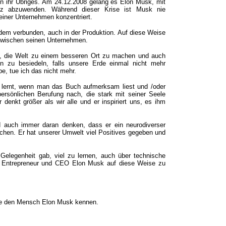
n ihr Übriges. Am 24.12.2008 gelang es Elon Musk, mit
enz abzuwenden. Während dieser Krise ist Musk nie
seiner Unternehmen konzentriert.
jedem verbunden, auch in der Produktion. Auf diese Weise
 zwischen seinen Unternehmen.
e, die Welt zu einem besseren Ort zu machen und auch
 zu besiedeln, falls unsere Erde einmal nicht mehr
e, tue ich das nicht mehr.
 lernt, wenn man das Buch aufmerksam liest und /oder
persönlichen Berufung nach, die stark mit seiner Seele
denkt größer als wir alle und er inspiriert uns, es ihm
nd auch immer daran denken, dass er ein neurodiverser
nschen. Er hat unserer Umwelt viel Positives gegeben und
Gelegenheit gab, viel zu lernen, auch über technische
n Entrepreneur und CEO Elon Musk auf diese Weise zu
Sie den Mensch Elon Musk kennen.