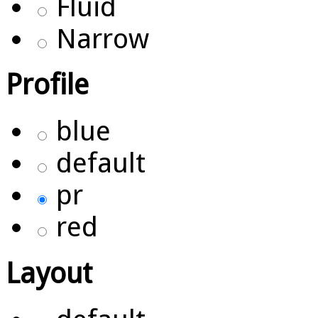
Fluid
Narrow
Profile
blue
default
pr
red
Layout