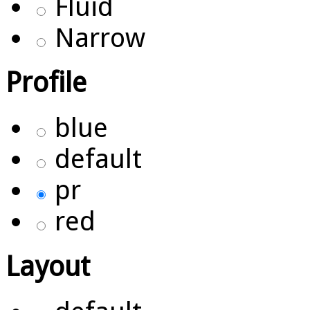
Fluid
Narrow
Profile
blue
default
pr
red
Layout