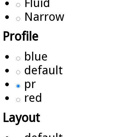
Fluid
Narrow
Profile
blue
default
pr
red
Layout