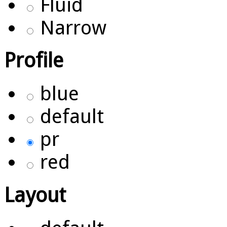
Fluid
Narrow
Profile
blue
default
pr
red
Layout