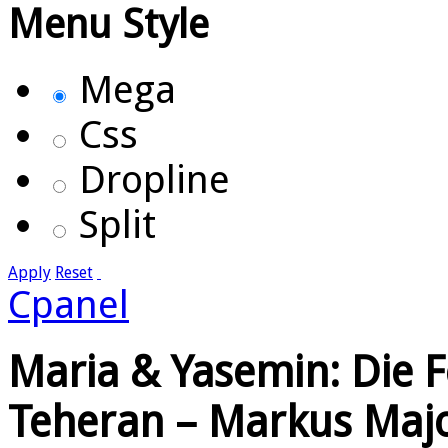
Menu Style
Mega
Css
Dropline
Split
Apply
Reset
Cpanel
Maria & Yasemin: Die 
Teheran – Markus Majo