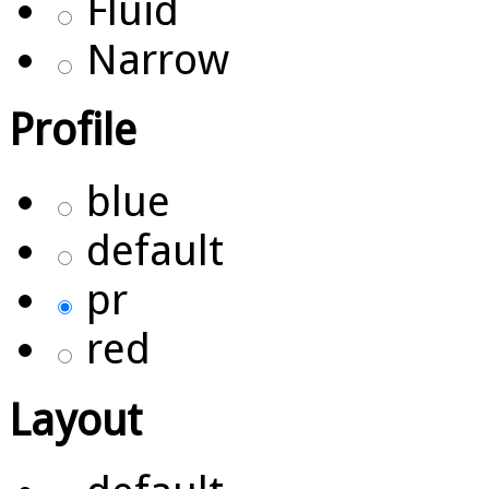
Fluid
Narrow
Profile
blue
default
pr
red
Layout