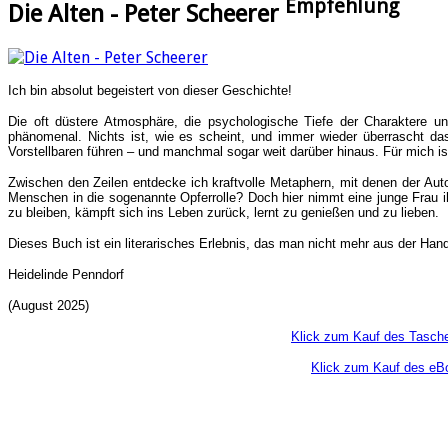
Empfehlung
Die Alten - Peter Scheerer
Ich bin absolut begeistert von dieser Geschichte!
Die oft düstere Atmosphäre, die psychologische Tiefe der Charaktere und
phänomenal. Nichts ist, wie es scheint, und immer wieder überrascht d
Vorstellbaren führen – und manchmal sogar weit darüber hinaus. Für mich is
Zwischen den Zeilen entdecke ich kraftvolle Metaphern, mit denen der Aut
Menschen in die sogenannte Opferrolle? Doch hier nimmt eine junge Frau ih
zu bleiben, kämpft sich ins Leben zurück, lernt zu genießen und zu lieben.
Dieses Buch ist ein literarisches Erlebnis, das man nicht mehr aus der Han
Heidelinde Penndorf
(August 2025)
Klick zum Kauf des Tasch
Klick zum Kauf des eB