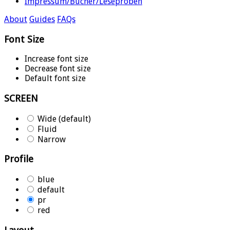
Impressum/Bücher/Leseproben
About
Guides
FAQs
Font Size
Increase font size
Decrease font size
Default font size
SCREEN
Wide (default)
Fluid
Narrow
Profile
blue
default
pr
red