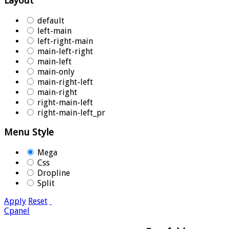
Layout
default
left-main
left-right-main
main-left-right
main-left
main-only
main-right-left
main-right
right-main-left
right-main-left_pr
Menu Style
Mega
Css
Dropline
Split
Apply
Reset
Cpanel