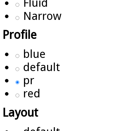
Fluid
Narrow
Profile
blue
default
pr
red
Layout