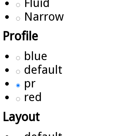
Fluid
Narrow
Profile
blue
default
pr
red
Layout